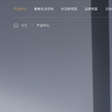
产品中心
雅奢生活空间
生活研究院
品牌档案
活动
首页
产品中心
>
Space
星
云
幻
Series
Series
Series
空间
系列
系列
系列
客厅
餐厅
厨房
卫浴
卧室
书房
阳台
玄关
其他