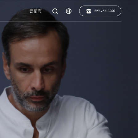
云招商
400-186-0000
Area
清
华
Series
Series
户型面积
系列
系列
以下
100㎡
100-120㎡
120-200㎡
200-300㎡
㎡以上
其它