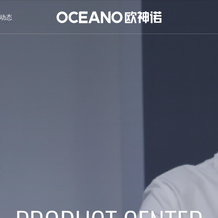
动态
Style
境
水
木
Series
Series
Series
风格
系列
系列
系列
现代
欧式
中式
新古典
地中海
美式
东南亚
日式
其他
70㎡
300