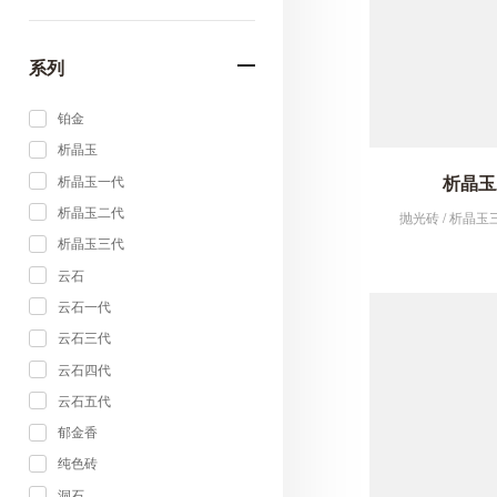
系列
铂金
析晶玉
析晶玉三
析晶玉一代
析晶玉二代
抛光砖 / 析晶玉三代
析晶玉三代
云石
云石一代
云石三代
云石四代
云石五代
郁金香
纯色砖
洞石