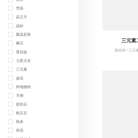
梵高
晶立方
晶砂
聚晶彩珠
三元素二
麻石
抛光砖 / 三元素 
普拉提
七星玉岩
三元素
渗花
特地微粉
天御
星韵石
刚玉石
线条
拼花