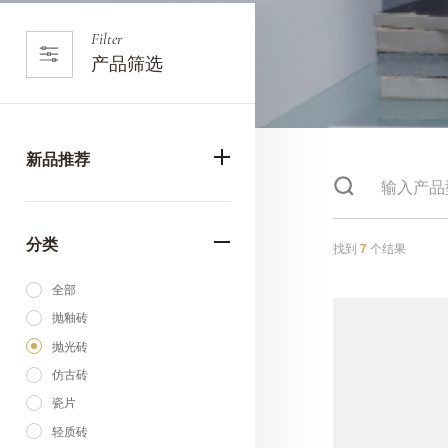
Filter
产品筛选
新品推荐
分类
找到
7
个结果
全部
抛釉砖
抛光砖
仿古砖
瓷片
轻质砖